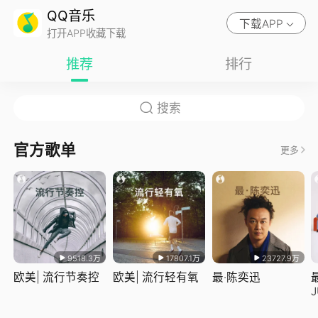
QQ音乐
下载APP
打开APP收藏下载
推荐
排行
官方歌单
更多
9518.3万
17807.1万
23727.9万
欧美| 流行节奏控
欧美| 流行轻有氧
最·陈奕迅
J