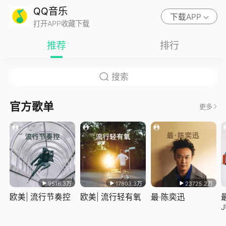
QQ音乐
下载APP
打开APP收藏下载
推荐
排行
官方歌单
更多
9516.3万
17803.3万
23725.2万
欧美| 流行节奏控
欧美| 流行轻有氧
最·陈奕迅
J