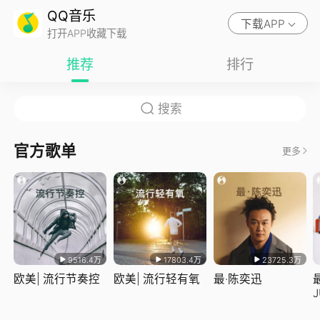
QQ音乐
下载APP
打开APP收藏下载
推荐
排行
官方歌单
更多
9516.4万
17803.4万
23725.3万
欧美| 流行节奏控
欧美| 流行轻有氧
最·陈奕迅
J