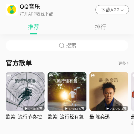
QQ音乐
下载APP
打开APP收藏下载
推荐
排行
官方歌单
更多
9516.5万
17803.5万
23725.3万
欧美| 流行节奏控
欧美| 流行轻有氧
最·陈奕迅
J