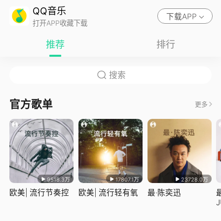
QQ音乐
下载APP
打开APP收藏下载
推荐
排行
官方歌单
更多
9518.3万
17807.1万
23728.0万
欧美| 流行节奏控
欧美| 流行轻有氧
最·陈奕迅
J