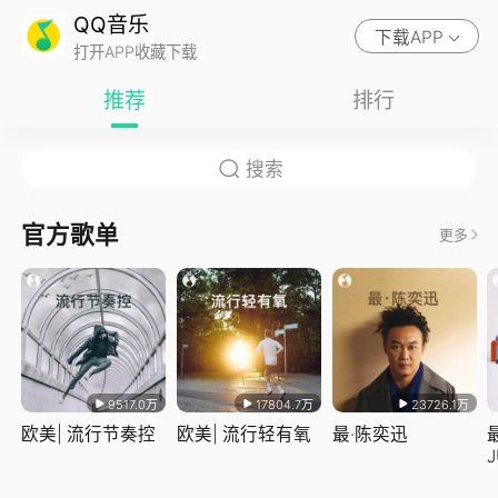
QQ音乐
下载APP
打开APP收藏下载
推荐
排行
官方歌单
更多
9517.0万
17804.7万
23726.1万
欧美| 流行节奏控
欧美| 流行轻有氧
最·陈奕迅
J