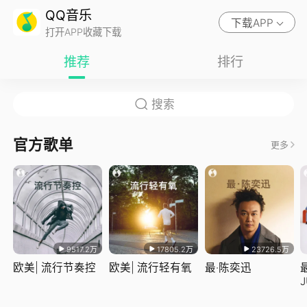
QQ音乐
下载APP
打开APP收藏下载
推荐
排行
官方歌单
更多
9517.2万
17805.2万
23726.5万
欧美| 流行节奏控
欧美| 流行轻有氧
最·陈奕迅
J