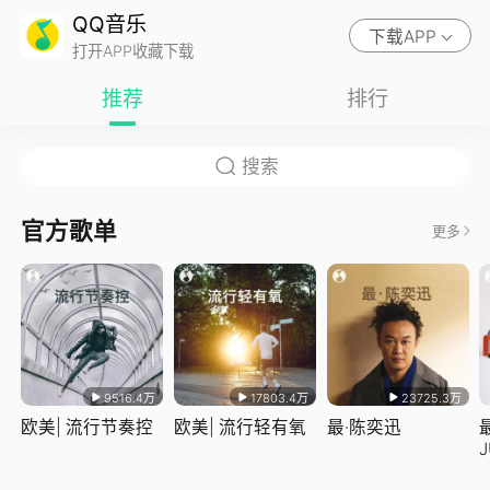
QQ音乐
下载APP
打开APP收藏下载
推荐
排行
官方歌单
更多
9516.4万
17803.4万
23725.3万
欧美| 流行节奏控
欧美| 流行轻有氧
最·陈奕迅
J