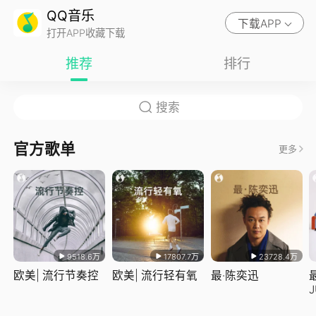
QQ音乐
下载APP
打开APP收藏下载
推荐
排行
官方歌单
更多
9518.6万
17807.7万
23728.4万
欧美| 流行节奏控
欧美| 流行轻有氧
最·陈奕迅
J