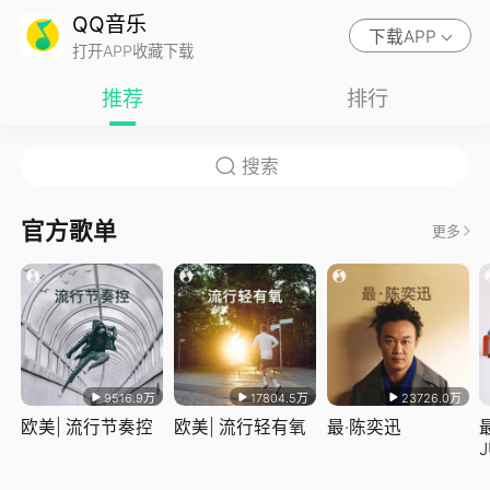
QQ音乐
下载APP
打开APP收藏下载
推荐
排行
官方歌单
更多
9516.9万
17804.5万
23726.0万
欧美| 流行节奏控
欧美| 流行轻有氧
最·陈奕迅
J