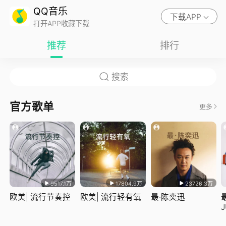
QQ音乐
下载APP
打开APP收藏下载
推荐
排行
官方歌单
更多
9517.1万
17804.9万
23726.3万
欧美| 流行节奏控
欧美| 流行轻有氧
最·陈奕迅
J