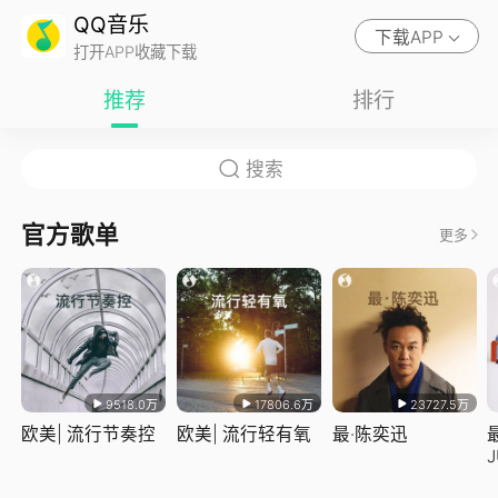
QQ音乐
下载APP
打开APP收藏下载
推荐
排行
官方歌单
更多
9518.0万
17806.6万
23727.5万
欧美| 流行节奏控
欧美| 流行轻有氧
最·陈奕迅
J