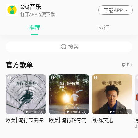
QQ音乐
下载APP
打开APP收藏下载
推荐
排行
官方歌单
更多
9516.8万
17804.2万
23725.9万
欧美| 流行节奏控
欧美| 流行轻有氧
最·陈奕迅
J