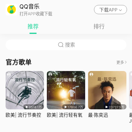
QQ音乐
下载APP
打开APP收藏下载
推荐
排行
官方歌单
更多
9518.1万
17806.7万
23727.5万
欧美| 流行节奏控
欧美| 流行轻有氧
最·陈奕迅
J