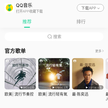
QQ音乐
下载APP
打开APP收藏下载
推荐
排行
官方歌单
更多
9517.2万
17805.2万
23726.5万
欧美| 流行节奏控
欧美| 流行轻有氧
最·陈奕迅
J