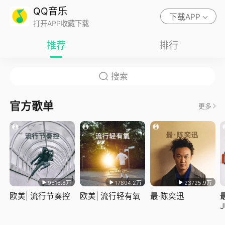
QQ音乐
下载APP
打开APP收藏下载
推荐
排行
官方歌单
更多
9516.8万
17804.2万
23725.9万
欧美| 流行节奏控
欧美| 流行轻有氧
最·陈奕迅
J