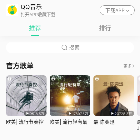
QQ音乐
下载APP
打开APP收藏下载
推荐
排行
官方歌单
更多
9518.5万
17807.5万
23728.3万
欧美| 流行节奏控
欧美| 流行轻有氧
最·陈奕迅
J