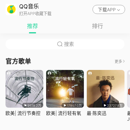
QQ音乐
下载APP
打开APP收藏下载
推荐
排行
官方歌单
更多
9518.2万
17807.0万
23727.8万
欧美| 流行节奏控
欧美| 流行轻有氧
最·陈奕迅
J