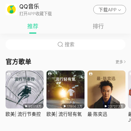
QQ音乐
下载APP
打开APP收藏下载
推荐
排行
官方歌单
更多
9517.8万
17806.2万
23727.3万
欧美| 流行节奏控
欧美| 流行轻有氧
最·陈奕迅
J