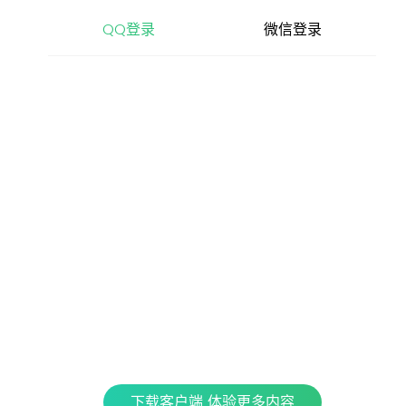
查看更多内容，请下载客户端
QQ登录
微信登录
立即下载
特色产品
全民K歌
银河音效
QPlay
Fan直播伴侣
车载互联
QQ演出
下载客户端 体验更多内容