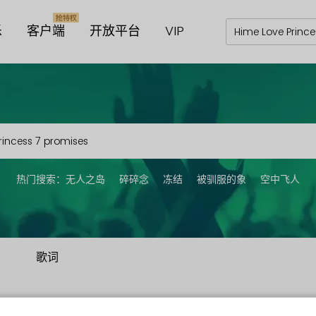
乐
客户端
开放平台
VIP
热门搜索：
无人之岛
碎碎念
冻结
被驯服的象
空中飞人
歌词