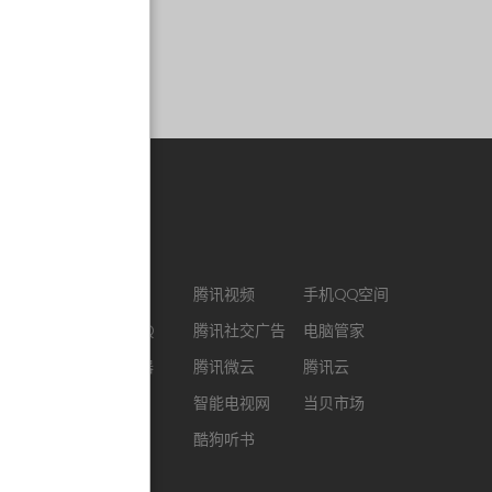
合作链接
CJ ENM
腾讯视频
手机QQ空间
最新版QQ
腾讯社交广告
电脑管家
QQ浏览器
腾讯微云
腾讯云
企鹅FM
智能电视网
当贝市场
酷我音乐
酷狗听书