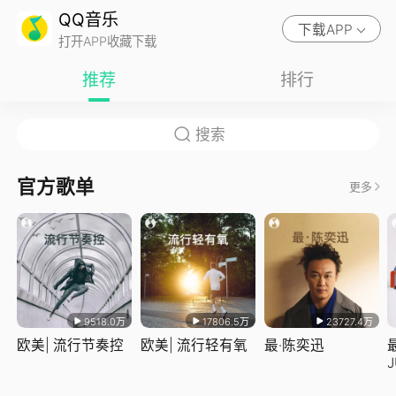
QQ音乐
下载APP
打开APP收藏下载
推荐
排行
官方歌单
更多
9518.0万
17806.5万
23727.4万
欧美| 流行节奏控
欧美| 流行轻有氧
最·陈奕迅
J