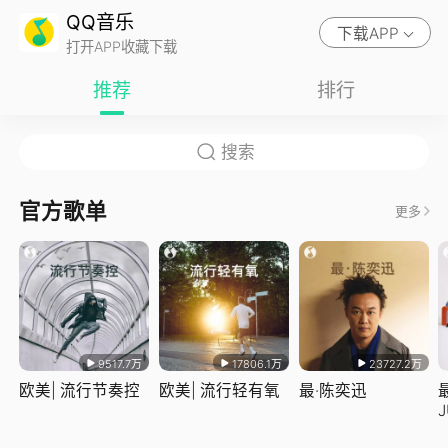
QQ音乐
下载APP
打开APP收藏下载
推荐
排行
官方歌单
更多
9517.7万
17806.1万
23727.2万
欧美| 流行节奏控
欧美| 流行轻有氧
最·陈奕迅
J