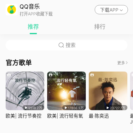
QQ音乐
下载APP
打开APP收藏下载
推荐
排行
官方歌单
更多
9518.2万
17806.9万
23727.7万
欧美| 流行节奏控
欧美| 流行轻有氧
最·陈奕迅
J