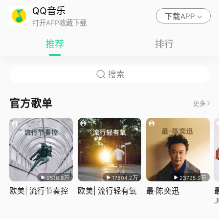
QQ音乐
下载APP
打开APP收藏下载
推荐
排行
官方歌单
更多
9516.8万
17804.2万
23725.9万
欧美| 流行节奏控
欧美| 流行轻有氧
最·陈奕迅
J