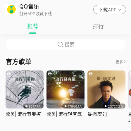
QQ音乐
下载APP
打开APP收藏下载
推荐
排行
官方歌单
更多
9517.7万
17806.1万
23727.2万
欧美| 流行节奏控
欧美| 流行轻有氧
最·陈奕迅
J