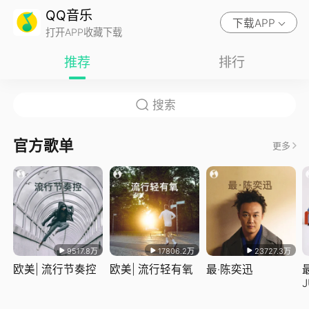
QQ音乐
下载APP
打开APP收藏下载
推荐
排行
官方歌单
更多
9517.8万
17806.2万
23727.3万
欧美| 流行节奏控
欧美| 流行轻有氧
最·陈奕迅
J