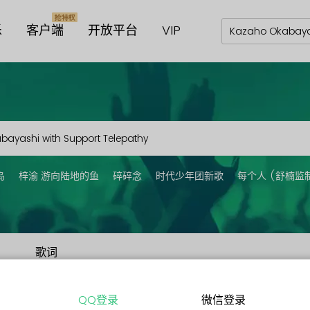
乐
客户端
开放平台
VIP
岛
梓渝 游向陆地的鱼
碎碎念
时代少年团新歌
每个人 (舒楠监
歌词
QQ登录
微信登录