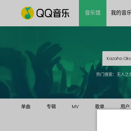
音乐馆
我的音
热门搜索：
无人之
单曲
专辑
MV
歌单
用户