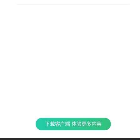
查看更多内容，请下载客户端
立即下载
特色产品
合
CJ 
最新
全民K歌
银河音效
TME CONNECT
Fan直播伴侣
QQ
企鹅
车载互联
QQ演出
QQ音乐 SKILLS
酷
下载客户端 体验更多内容
TME集团官网