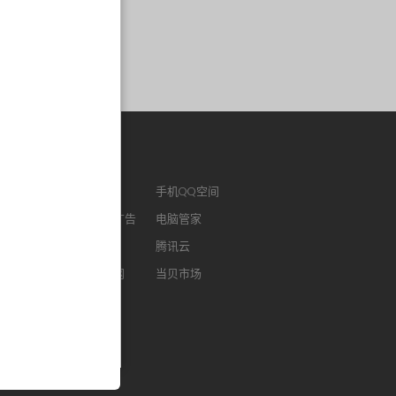
作链接
ENM
腾讯视频
手机QQ空间
版QQ
腾讯社交广告
电脑管家
浏览器
腾讯微云
腾讯云
FM
智能电视网
当贝市场
我音乐
酷狗听书