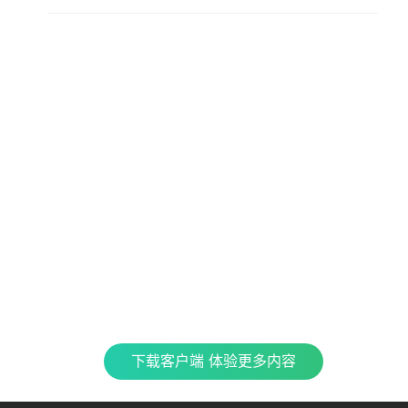
查看更多内容，请下载客户端
立即下载
特色产品
合
CJ 
最新
全民K歌
银河音效
TME CONNECT
Fan直播伴侣
QQ
企鹅
车载互联
QQ演出
QQ音乐 SKILLS
酷
下载客户端 体验更多内容
TME集团官网