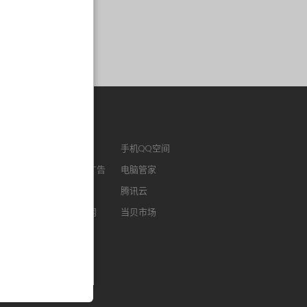
作链接
ENM
腾讯视频
手机QQ空间
版QQ
腾讯社交广告
电脑管家
浏览器
腾讯微云
腾讯云
FM
智能电视网
当贝市场
我音乐
酷狗听书