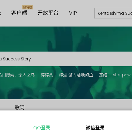
乐
客户端
开放平台
VIP
热门搜索：
无人之岛
碎碎念
梓渝 游向陆地的鱼
冻结
star pow
歌词
QQ登录
微信登录