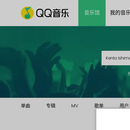
音乐馆
我的音
单曲
专辑
MV
歌单
用户