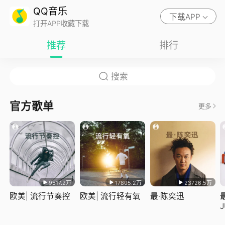
QQ音乐
下载APP
打开APP收藏下载
推荐
排行
官方歌单
更多
9517.2万
17805.2万
23726.5万
欧美| 流行节奏控
欧美| 流行轻有氧
最·陈奕迅
J