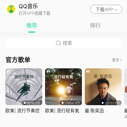
QQ音乐
下载APP
打开APP收藏下载
推荐
排行
官方歌单
更多
9518.2万
17806.9万
23727.7万
欧美| 流行节奏控
欧美| 流行轻有氧
最·陈奕迅
J