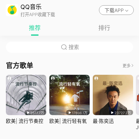
QQ音乐
下载APP
打开APP收藏下载
推荐
排行
官方歌单
更多
9517.7万
17806.1万
23727.2万
欧美| 流行节奏控
欧美| 流行轻有氧
最·陈奕迅
J