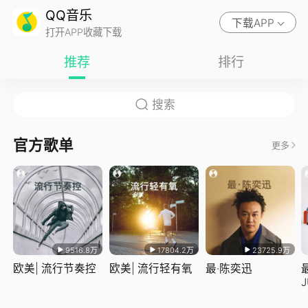
QQ音乐
下载APP
打开APP收藏下载
推荐
排行
官方歌单
更多
9516.8万
17804.2万
23725.9万
欧美| 流行节奏控
欧美| 流行轻有氧
最·陈奕迅
J