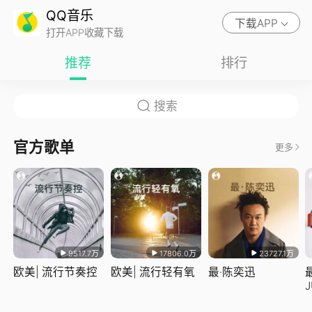
QQ音乐
下载APP
打开APP收藏下载
推荐
排行
官方歌单
更多
9517.7万
17806.0万
23727.1万
欧美| 流行节奏控
欧美| 流行轻有氧
最·陈奕迅
J