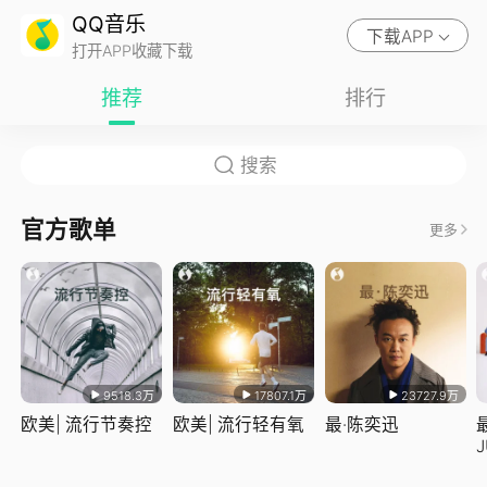
QQ音乐
下载APP
打开APP收藏下载
推荐
排行
官方歌单
更多
9518.3万
17807.1万
23727.9万
欧美| 流行节奏控
欧美| 流行轻有氧
最·陈奕迅
J