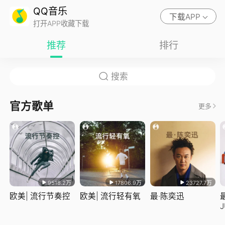
QQ音乐
下载APP
打开APP收藏下载
推荐
排行
官方歌单
更多
9518.2万
17806.9万
23727.7万
欧美| 流行节奏控
欧美| 流行轻有氧
最·陈奕迅
J