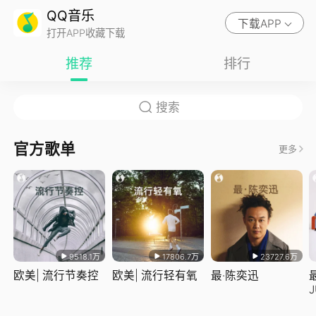
QQ音乐
下载APP
打开APP收藏下载
推荐
排行
官方歌单
更多
9518.1万
17806.7万
23727.6万
欧美| 流行节奏控
欧美| 流行轻有氧
最·陈奕迅
J