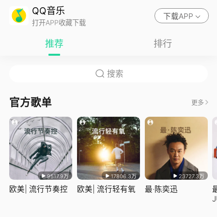
QQ音乐
下载APP
打开APP收藏下载
推荐
排行
官方歌单
更多
9517.9万
17806.3万
23727.3万
欧美| 流行节奏控
欧美| 流行轻有氧
最·陈奕迅
J