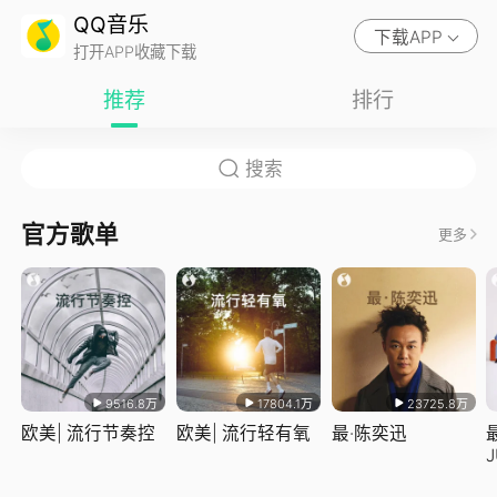
QQ音乐
下载APP
打开APP收藏下载
推荐
排行
官方歌单
更多
9516.8万
17804.1万
23725.8万
欧美| 流行节奏控
欧美| 流行轻有氧
最·陈奕迅
J