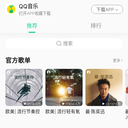
QQ音乐
下载APP
打开APP收藏下载
推荐
排行
官方歌单
更多
9518.0万
17806.6万
23727.5万
欧美| 流行节奏控
欧美| 流行轻有氧
最·陈奕迅
J