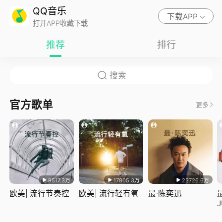
QQ音乐
下载APP
打开APP收藏下载
推荐
排行
官方歌单
更多
9517.3万
17805.3万
23726.6万
欧美| 流行节奏控
欧美| 流行轻有氧
最·陈奕迅
J