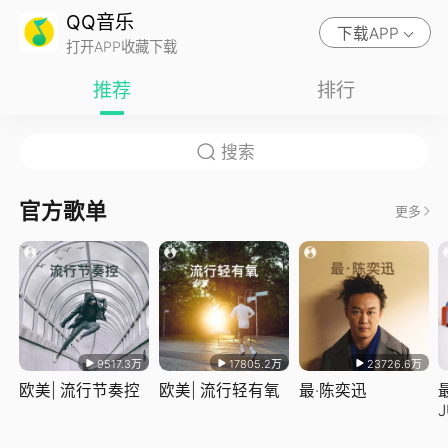
QQ音乐
下载APP
打开APP收藏下载
推荐
排行
官方歌单
更多
9517.3万
17805.2万
23726.6万
欧美| 流行节奏控
欧美| 流行轻有氧
最·陈奕迅
J