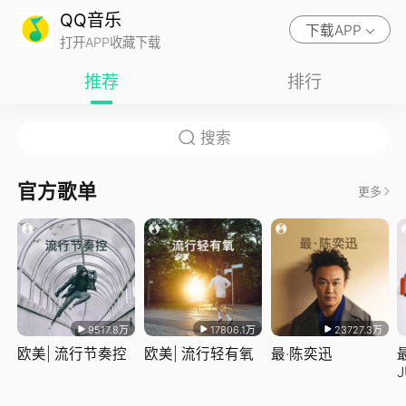
QQ音乐
下载APP
打开APP收藏下载
推荐
排行
官方歌单
更多
9517.8万
17806.1万
23727.3万
欧美| 流行节奏控
欧美| 流行轻有氧
最·陈奕迅
J