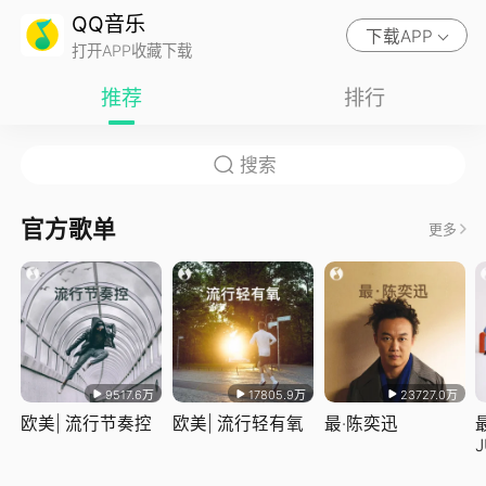
QQ音乐
下载APP
打开APP收藏下载
推荐
排行
官方歌单
更多
9517.6万
17805.9万
23727.0万
欧美| 流行节奏控
欧美| 流行轻有氧
最·陈奕迅
J