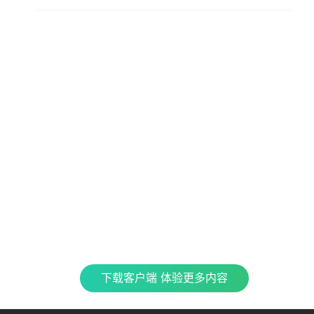
查看更多内容，请下载客户端
立即下载
特色产品
合
CJ 
最新
全民K歌
银河音效
TME CONNECT
Fan直播伴侣
QQ
企鹅
车载互联
QQ演出
QQ音乐 SKILLS
酷
下载客户端 体验更多内容
TME集团官网