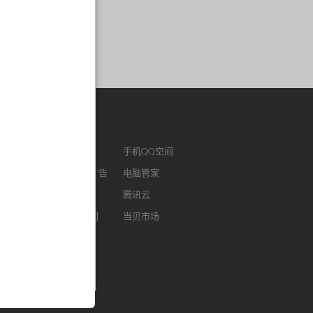
作链接
ENM
腾讯视频
手机QQ空间
版QQ
腾讯社交广告
电脑管家
浏览器
腾讯微云
腾讯云
FM
智能电视网
当贝市场
我音乐
酷狗听书