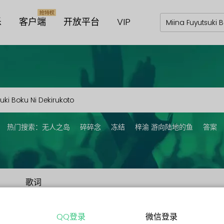
乐
客户端
开放平台
VIP
热门搜索：
无人之岛
碎碎念
冻结
梓渝 游向陆地的鱼
答案
歌词
QQ登录
微信登录