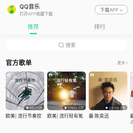
QQ音乐
下载APP
打开APP收藏下载
推荐
排行
官方歌单
更多
9517.1万
17805.0万
23726.3万
欧美| 流行节奏控
欧美| 流行轻有氧
最·陈奕迅
J