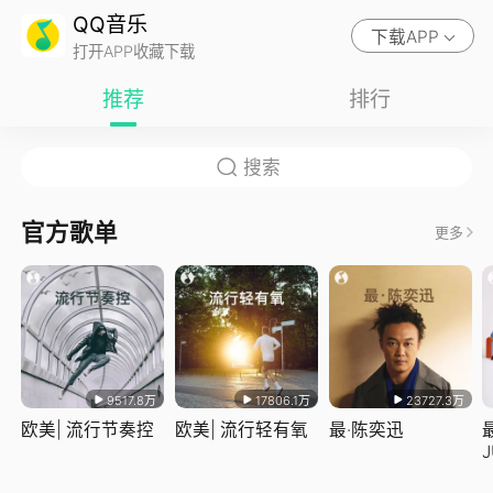
QQ音乐
下载APP
打开APP收藏下载
推荐
排行
官方歌单
更多
9517.8万
17806.1万
23727.3万
欧美| 流行节奏控
欧美| 流行轻有氧
最·陈奕迅
J