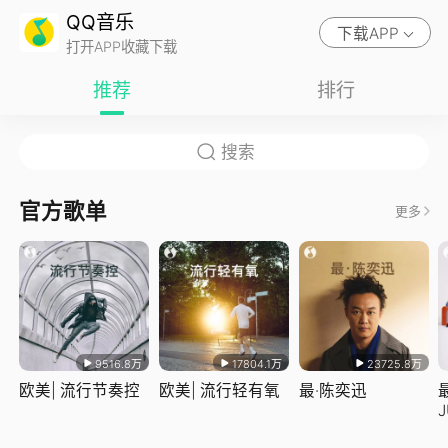
QQ音乐
下载APP
打开APP收藏下载
推荐
排行
官方歌单
更多
9516.8万
17804.1万
23725.8万
欧美| 流行节奏控
欧美| 流行轻有氧
最·陈奕迅
J