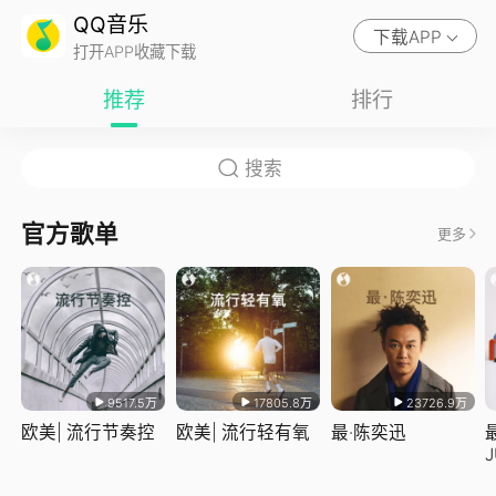
QQ音乐
下载APP
打开APP收藏下载
推荐
排行
官方歌单
更多
9517.5万
17805.8万
23726.9万
欧美| 流行节奏控
欧美| 流行轻有氧
最·陈奕迅
J