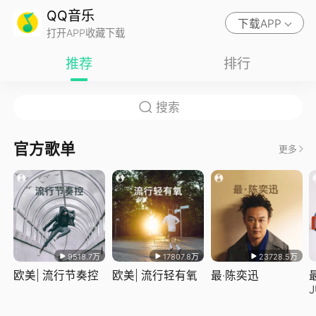
QQ音乐
下载APP
打开APP收藏下载
推荐
排行
官方歌单
更多
9518.7万
17807.8万
23728.5万
欧美| 流行节奏控
欧美| 流行轻有氧
最·陈奕迅
J