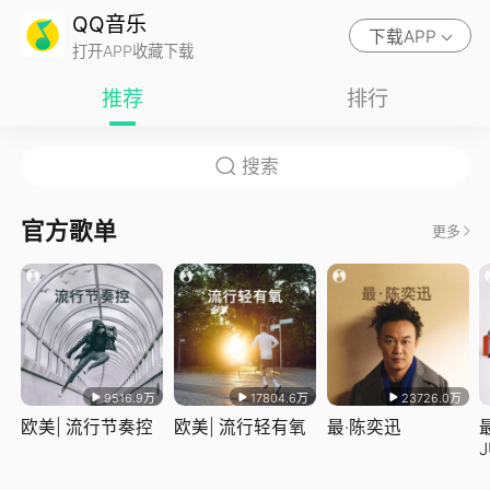
QQ音乐
下载APP
打开APP收藏下载
推荐
排行
官方歌单
更多
9516.9万
17804.6万
23726.0万
欧美| 流行节奏控
欧美| 流行轻有氧
最·陈奕迅
J